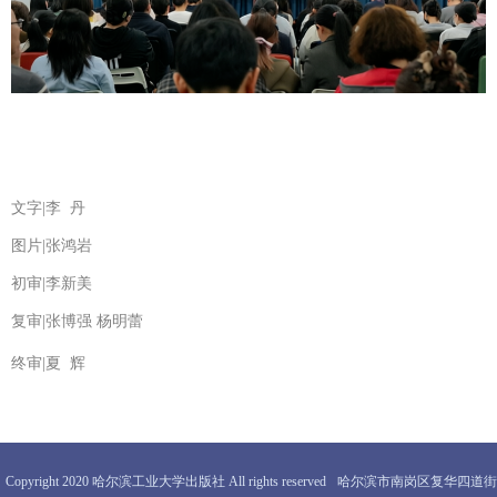
文字|李 丹
图片|张鸿岩
初审|李新美
复审|张博强 杨明蕾
终审|夏 辉
Copyright 2020 哈尔滨工业大学出版社 All rights reserved
哈尔滨市南岗区复华四道街